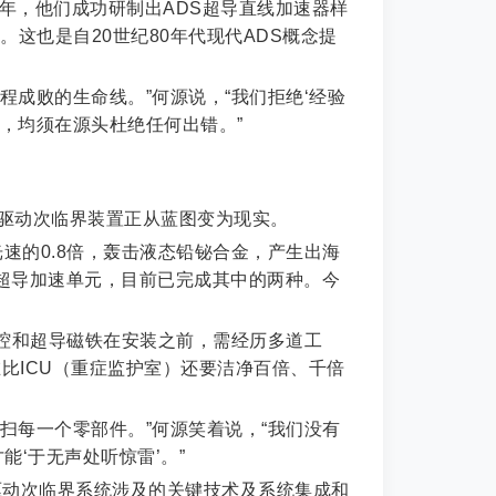
1年，他们成功研制出ADS超导直线加速器样
这也是自20世纪80年代现代ADS概念提
成败的生命线。”何源说，“我们拒绝‘经验
，均须在源头杜绝任何出错。”
驱动次临界装置正从蓝图变为现实。
速的0.8倍，轰击液态铅铋合金，产生出海
型的超导加速单元，目前已完成其中的两种。今
腔和超导磁铁在安装之前，需经历多道工
比ICU（重症监护室）还要洁净百倍、千倍
扫每一个零部件。”何源笑着说，“我们没有
‘于无声处听惊雷’。”
器驱动次临界系统涉及的关键技术及系统集成和