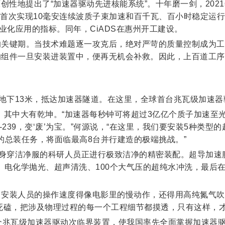
原创性地提出了“加速器驱动先进核能系统”。十年磨一剑，202
首次实现10毫安连续波质子束加速和百千瓦、百小时稳定运行。
业化应用的指标。同年，CiADS在惠州开工建设。
的关键期。当技术难题逐一攻克后，绝对严苛的质量控制成为工程
的组件一旦安装进装置中，便再无机会补救。因此，上百道工序
下13米，抵达加速器隧道。在这里，全球首台兆瓦级加速器
，其中大有乾坤。“加速器每秒钟可将超过3亿亿个质子加速至光
-239，变‘废’为宝。”何源说，“在这里，我们要安装5种类
的总装任务，将面临最高8台并行建造的极端挑战。”
身穿洁净服的科研人员正进行极致洁净的精密装配。超导加速
、电化学抛光、超声清洗、100个大气压的超纯水冲洗，最后在
，安装人员的操作速度得像电影里的慢动作，还得用高纯氮气吹
死磕，把涉及物理过程的每一个工程细节都摸透，只有这样，才能
球首个兆瓦级加速器驱动次临界装置，使我国率先全面掌握加速