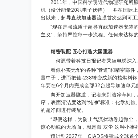
2011年，中国科学院近代物理研究所
机（设计能量20兆电子伏特），并在国际上
出以来，超导直线加速器流强首次达到可工
“现在是强流质子超导直线加速器安装
主义’，坚持严控每一步流程。任何未达标
精密装配 匠心打造大国重器
何源带着科技日报记者乘坐电梯深入地
看似朴实无华的各种“管道”和精密部件
量中子，进而把铀-238转变成新的核燃料钚
年要在6个月内完成全部32台超导加速单元
离开加速器隧道，记者来到洁净车间，
序，表面清洁度达到“纯净”标准：化学刻蚀
的超净间进行装配。
“即便这样，为防止气流扰动卷起微尘
惊心动魄的大场面，就是跟‘灰尘’这种小事
预计到2027年，CiADS将建成全