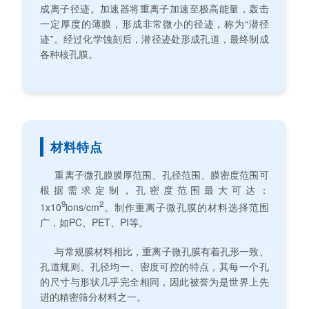
成离子径迹。加速器将重离子加速至极高能量，轰击
一定厚度的薄膜，形成非常微小的径迹，称为“潜径
迹”。经过化学蚀刻后，潜径迹处形成孔道，最终制成
各种核孔膜。
材料特点
重离子微孔膜膜厚范围、孔径范围、膜密度范围可
根据需求定制，孔密度范围最大可达：
9
2
1x10
ions/cm
。制作重离子微孔膜的材料选择范围
广，如PC、PET、PI等。
与常规膜材料相比，重离子微孔膜有着孔形一致、
孔道规则、孔径均一、密度可控的特点，其每一个孔
的尺寸与形状几乎完全相同，因此被誉为是世界上先
进的精密筛分材料之一。